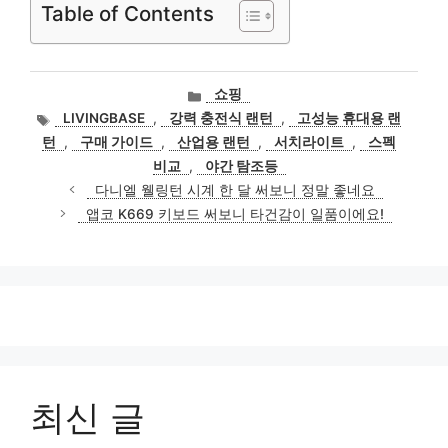
Table of Contents
카
쇼핑
테
태
LIVINGBASE
,
강력 충전식 랜턴
,
고성능 휴대용 랜
고
그
턴
,
구매 가이드
,
산업용 랜턴
,
서치라이트
,
스펙
리
비교
,
야간 탐조등
다니엘 웰링턴 시계 한 달 써보니 정말 좋네요
앱코 K669 키보드 써보니 타건감이 일품이에요!
최신 글