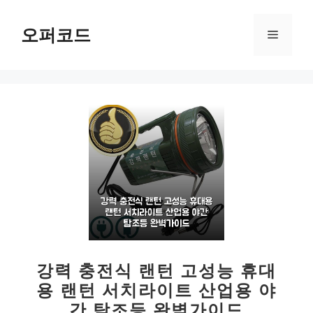
컨
텐
오퍼코드
메
츠
로
뉴
건
너
뛰
기
강력 충전식 랜턴 고성능 휴대
용 랜턴 서치라이트 산업용 야
간 탐조등 완벽가이드