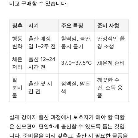
비교 구매할 수 있습니다.
징후
시기
주요 특징
준비 사항
행동
출산 예정
헐떡임, 불안,
안정적인 환
변화
일 1~2주 전
둥지 틀기
경 조성
체온
출산 12~24
37.0~37.5℃
체온계 준비
저하
시간 전
질
깨끗한 수
출산 몇 시
점액질, 맑은
분비
건, 소독 용
간 전
색
물
품
실제 강아지 출산 과정에서 보호자가 해야 할 역할
은 산모견이 편안하게 출산할 수 있도록 돕는 것입
니다. 준비물을 미리 갖추고, 출산 시 필요한 물품을