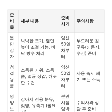
준
준비
비
세부 내용
주의사항
시기
물
분
임신
넉넉한 크기, 옆면
부드러운 침
만
50일
높이 조절 가능, 바
구류(신문지,
상
차부
닥 방수 처리
수건) 준비
자
터
청
임신
소독된 가위, 소독
결
50일
사용 즉시 폐
솜, 멸균 장갑, 깨끗
용
차부
기 또는 소독
한 수건
품
터
영
분만
강아지 전용 분유,
양
시점
수의사와 상
젖병, 유축기 (필요
보
임박
담 후 준비
시)