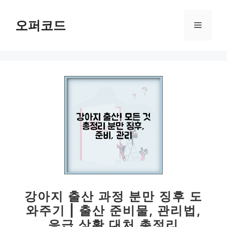
컨
텐
오퍼코드
메
츠
로
뉴
건
너
뛰
기
강아지 출산 과정 분만 징후 도
와주기 | 출산 준비물, 관리법,
응급 상황 대처 총정리