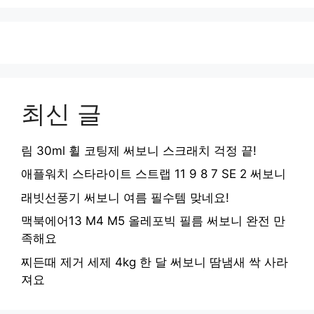
최신 글
림 30ml 휠 코팅제 써보니 스크래치 걱정 끝!
애플워치 스타라이트 스트랩 11 9 8 7 SE 2 써보니
래빗선풍기 써보니 여름 필수템 맞네요!
맥북에어13 M4 M5 올레포빅 필름 써보니 완전 만
족해요
찌든때 제거 세제 4kg 한 달 써보니 땀냄새 싹 사라
져요