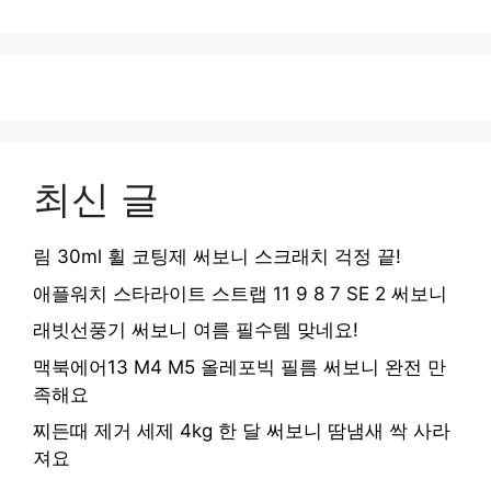
최신 글
림 30ml 휠 코팅제 써보니 스크래치 걱정 끝!
애플워치 스타라이트 스트랩 11 9 8 7 SE 2 써보니
래빗선풍기 써보니 여름 필수템 맞네요!
맥북에어13 M4 M5 올레포빅 필름 써보니 완전 만
족해요
찌든때 제거 세제 4kg 한 달 써보니 땀냄새 싹 사라
져요