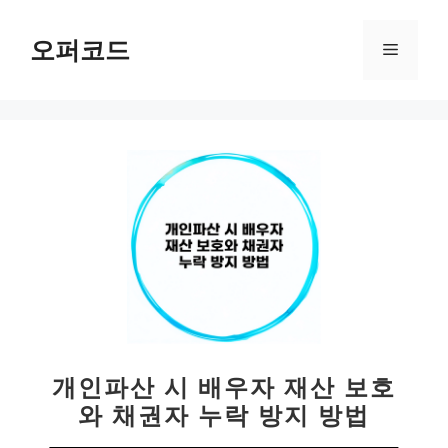
컨
텐
오퍼코드
메
츠
로
뉴
건
너
뛰
기
개인파산 시 배우자 재산 보호
와 채권자 누락 방지 방법