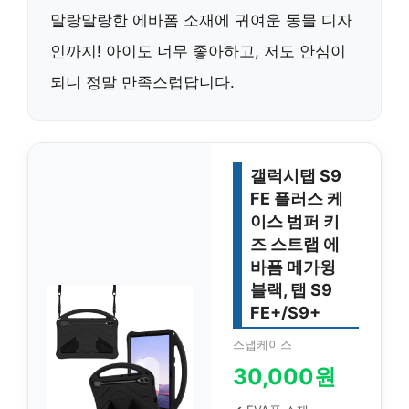
말랑말랑한 에바폼 소재에 귀여운 동물 디자
인까지! 아이도 너무 좋아하고, 저도 안심이
되니 정말 만족스럽답니다.
갤럭시탭 S9
FE 플러스 케
이스 범퍼 키
즈 스트랩 에
바폼 메가윙
블랙, 탭 S9
FE+/S9+
스냅케이스
30,000원