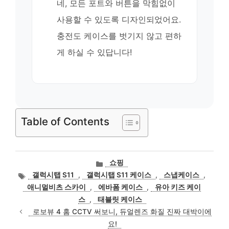
네, 모든 포트와 버튼을 막힘없이
사용할 수 있도록 디자인되었어요.
충전도 케이스를 벗기지 않고 편하
게 하실 수 있답니다!
Table of Contents
카
쇼핑
테
태
갤럭시탭 S11
,
갤럭시탭 S11 케이스
,
스냅케이스
,
고
그
애니멀비츠 스카이
,
에바폼 케이스
,
유아 키즈 케이
리
스
,
태블릿 케이스
로보뷰 4 홈 CCTV 써보니, 듀얼렌즈 화질 진짜 대박이에
요!