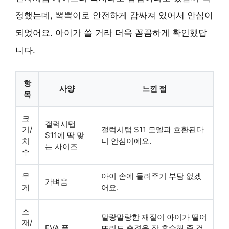
정했는데, 뽁뽁이로 안전하게 감싸져 있어서 안심이
되었어요. 아이가 쓸 거라 더욱 꼼꼼하게 확인했답
니다.
항
사양
느낀 점
목
크
갤럭시탭
기/
갤럭시탭 S11 모델과 호환된다
S11에 딱 맞
치
니 안심이에요.
는 사이즈
수
무
아이 손에 들려주기 부담 없겠
가벼움
게
어요.
소
말랑말랑한 재질이 아이가 떨어
재/
EVA 폼
뜨려도 충격을 잘 흡수해 줄 것