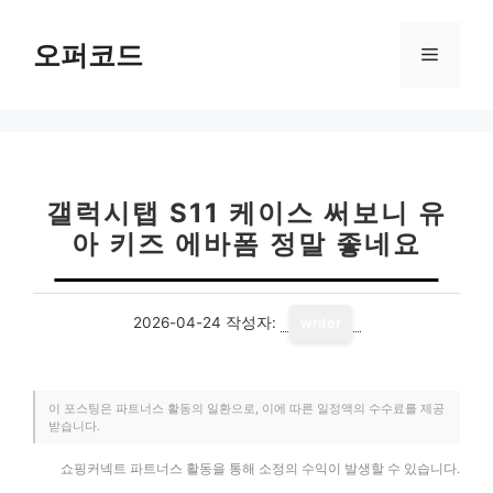
컨
텐
오퍼코드
메
츠
로
뉴
건
너
뛰
기
갤럭시탭 S11 케이스 써보니 유
아 키즈 에바폼 정말 좋네요
2026-04-24
작성자:
writer
이 포스팅은 파트너스 활동의 일환으로, 이에 따른 일정액의 수수료를 제공
받습니다.
쇼핑커넥트 파트너스 활동을 통해 소정의 수익이 발생할 수 있습니다.