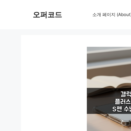
컨
텐
오퍼코드
소개 페이지 (About
츠
로
건
너
뛰
기