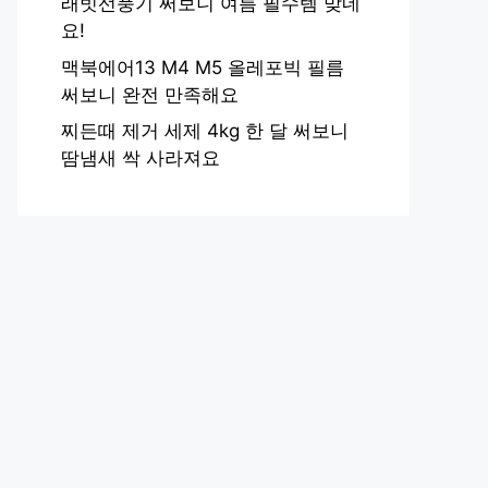
래빗선풍기 써보니 여름 필수템 맞네
요!
맥북에어13 M4 M5 올레포빅 필름
써보니 완전 만족해요
찌든때 제거 세제 4kg 한 달 써보니
땀냄새 싹 사라져요