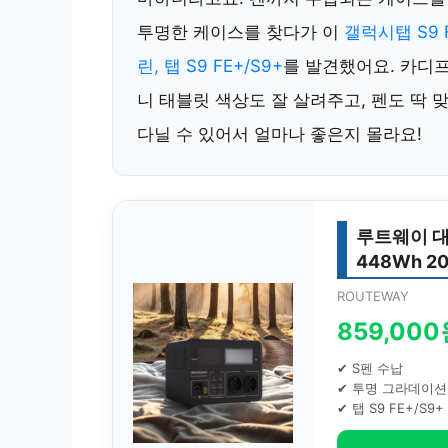
투명한 케이스를 찾다가 이
갤럭시탭 S9
린, 탭 S9 FE+/S9+
를 발견했어요. 카디프
니 태블릿 색상도 잘 살려주고, 펜도 딱 
다닐 수 있어서 얼마나 좋은지 몰라요!
루트웨이 대
448Wh 2
ROUTEWAY
859,00
✔ S펜 수납
✔ 투명 그라데이션
✔ 탭 S9 FE+/S9