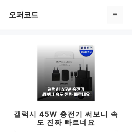
컨
텐
오퍼코드
메
츠
로
뉴
건
너
뛰
기
갤럭시 45W 충전기 써보니 속
도 진짜 빠르네요