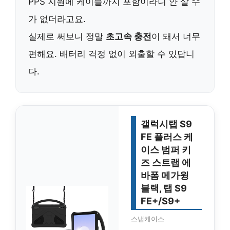
PPS 지원에 케이블까지 포함이라니 안 살 수
가 없더라고요.
실제로 써보니 정말
초고속 충전
이 돼서 너무
편해요. 배터리 걱정 없이 외출할 수 있답니
다.
갤럭시탭 S9
FE 플러스 케
이스 범퍼 키
즈 스트랩 에
바폼 메가윙
블랙, 탭 S9
FE+/S9+
스냅케이스