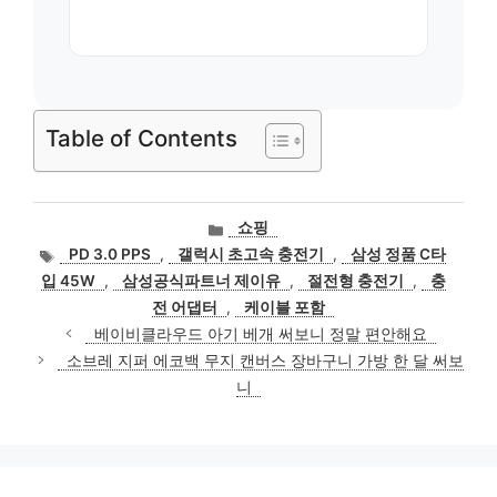
Table of Contents
카
쇼핑
테
태
PD 3.0 PPS
,
갤럭시 초고속 충전기
,
삼성 정품 C타
고
그
입 45W
,
삼성공식파트너 제이유
,
절전형 충전기
,
충
리
전 어댑터
,
케이블 포함
베이비클라우드 아기 베개 써보니 정말 편안해요
소브레 지퍼 에코백 무지 캔버스 장바구니 가방 한 달 써보
니