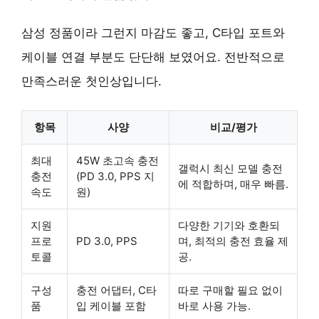
삼성 정품이라 그런지 마감도 좋고, C타입 포트와
케이블 연결 부분도 단단해 보였어요. 전반적으로
만족스러운 첫인상입니다.
항목
사양
비교/평가
최대
45W 초고속 충전
갤럭시 최신 모델
충전
충전
(PD 3.0, PPS 지
에 적합하며, 매우 빠름.
속도
원)
지원
다양한 기기
와 호환되
프로
PD 3.0, PPS
며, 최적의 충전 효율 제
토콜
공.
구성
충전 어댑터, C타
따로 구매할 필요 없이
품
입 케이블 포함
바로 사용 가능.