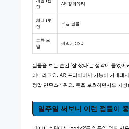
재질 (전
AR 강화유리
면)
재질 (후
무광 필름
면)
호환 모
갤럭시 S26
델
실물을 보는 순간 ‘잘 샀다’는 생각이 들었어
이더라고요.
AR 프라이버시 기능
이 기대돼서
정말 만족스러워요. 폰을 보호하면서도 사생
일주일 써보니 이런 점들이 
네이버 쇼핑에서 ‘body2’를 일주일 정도 사