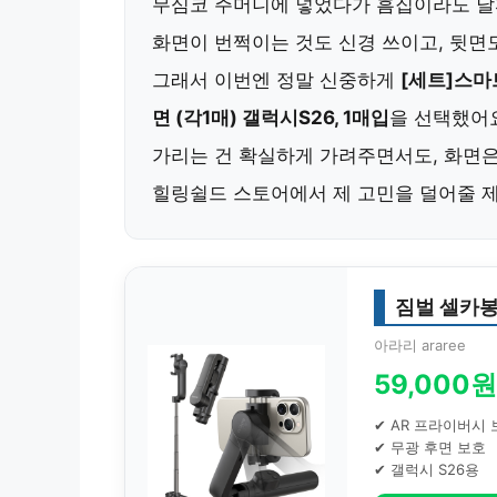
무심코 주머니에 넣었다가 흠집이라도 날
화면이 번쩍이는 것도 신경 쓰이고, 뒷면
그래서 이번엔 정말 신중하게
[세트]스마
면 (각1매) 갤럭시S26, 1매입
을 선택했어
가리는 건 확실하게 가려주면서도, 화면
힐링쉴드 스토어에서 제 고민을 덜어줄 
짐벌 셀카봉
아라리 araree
59,000원
✔ AR 프라이버시 
✔ 무광 후면 보호
✔ 갤럭시 S26용