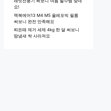
래빗선풍기 써보니 여름 필수템 맞네
요!
맥북에어13 M4 M5 올레포빅 필름
써보니 완전 만족해요
찌든때 제거 세제 4kg 한 달 써보니
땀냄새 싹 사라져요