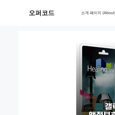
컨
텐
오퍼코드
소개 페이지 (About
츠
로
건
너
뛰
기