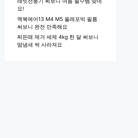
래빗선풍기 써보니 여름 필수템 맞네
요!
맥북에어13 M4 M5 올레포빅 필름
써보니 완전 만족해요
찌든때 제거 세제 4kg 한 달 써보니
땀냄새 싹 사라져요