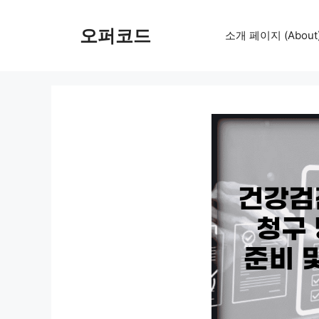
컨
텐
오퍼코드
소개 페이지 (About
츠
로
건
너
뛰
기