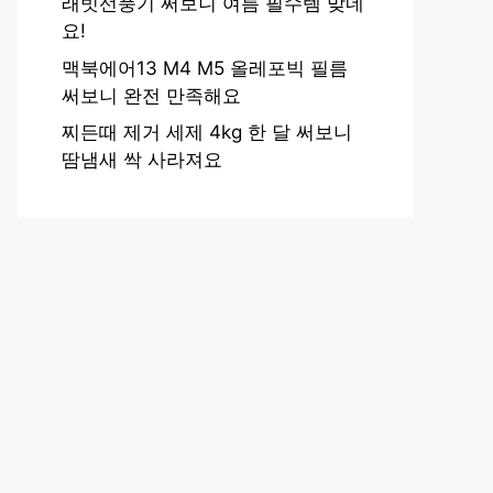
래빗선풍기 써보니 여름 필수템 맞네
요!
맥북에어13 M4 M5 올레포빅 필름
써보니 완전 만족해요
찌든때 제거 세제 4kg 한 달 써보니
땀냄새 싹 사라져요