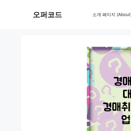
컨
텐
오퍼코드
소개 페이지 (About
츠
로
건
너
뛰
기