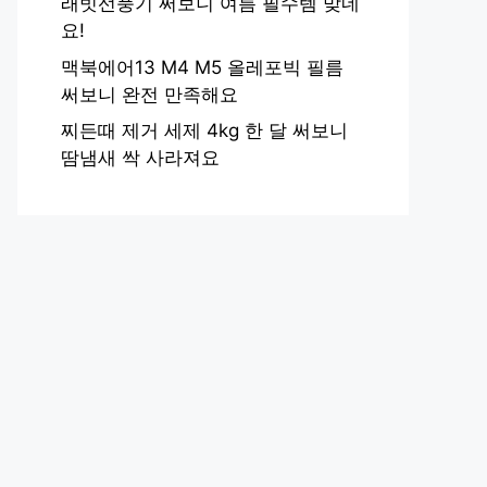
래빗선풍기 써보니 여름 필수템 맞네
요!
맥북에어13 M4 M5 올레포빅 필름
써보니 완전 만족해요
찌든때 제거 세제 4kg 한 달 써보니
땀냄새 싹 사라져요