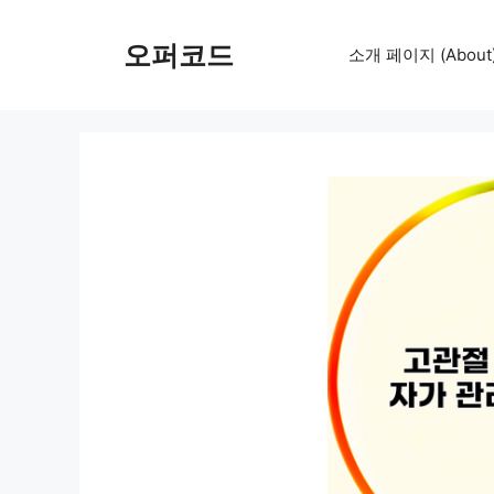
컨
텐
오퍼코드
소개 페이지 (About
츠
로
건
너
뛰
기