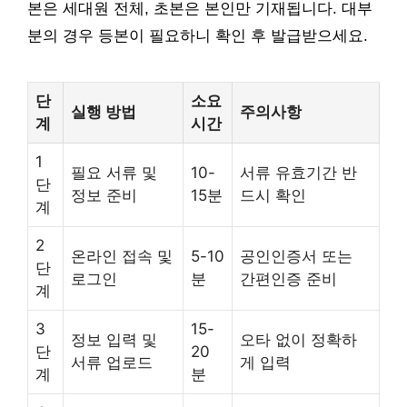
본은 세대원 전체, 초본은 본인만 기재됩니다. 대부
분의 경우 등본이 필요하니 확인 후 발급받으세요.
단
소요
실행 방법
주의사항
계
시간
1
필요 서류 및
10-
서류 유효기간 반
단
정보 준비
15분
드시 확인
계
2
온라인 접속 및
5-10
공인인증서 또는
단
로그인
분
간편인증 준비
계
3
15-
정보 입력 및
오타 없이 정확하
단
20
서류 업로드
게 입력
계
분