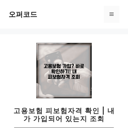
컨
텐
오퍼코드
메
츠
로
뉴
건
너
뛰
기
고용보험 피보험자격 확인 | 내
가 가입되어 있는지 조회