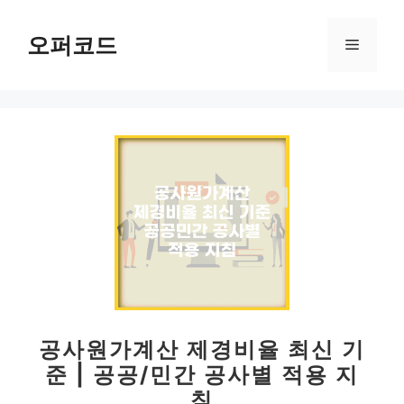
컨
텐
오퍼코드
메
츠
로
뉴
건
너
뛰
기
공사원가계산 제경비율 최신 기
준 | 공공/민간 공사별 적용 지
침