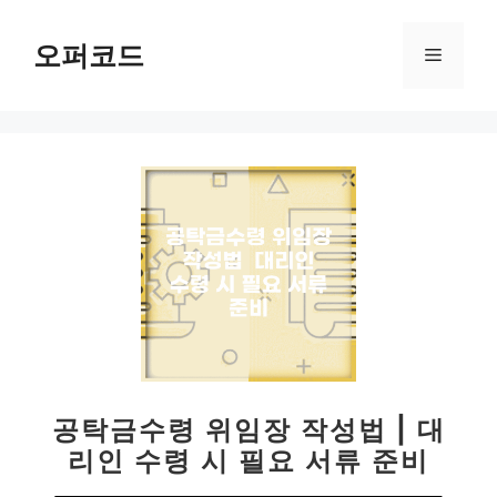
컨
텐
오퍼코드
메
츠
로
뉴
건
너
뛰
기
공탁금수령 위임장 작성법 | 대
리인 수령 시 필요 서류 준비