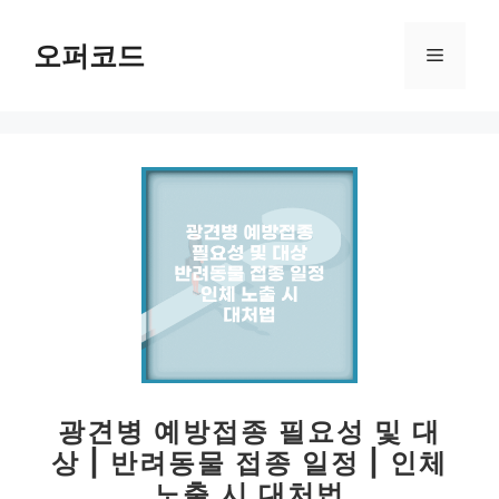
컨
텐
오퍼코드
메
츠
로
뉴
건
너
뛰
기
광견병 예방접종 필요성 및 대
상 | 반려동물 접종 일정 | 인체
노출 시 대처법