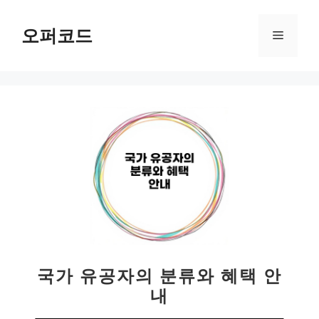
컨
텐
오퍼코드
메
츠
로
뉴
건
너
뛰
기
국가 유공자의 분류와 혜택 안
내