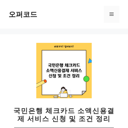
컨
텐
오퍼코드
메
츠
로
뉴
건
너
뛰
기
국민은행 체크카드 소액신용결
제 서비스 신청 및 조건 정리