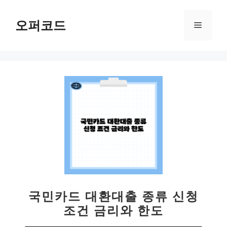
컨
텐
오퍼코드
메
츠
로
뉴
건
너
뛰
기
국민카드 대환대출 종류 신청
조건 금리와 한도