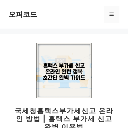
컨
텐
오퍼코드
메
츠
로
뉴
건
너
뛰
기
국세청홈택스부가세신고 온라
인 방법 | 홈택스 부가세 신고
완벽 이용법