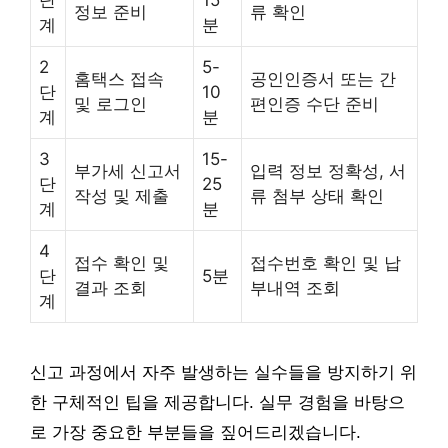
정보 준비
류 확인
계
분
2
5-
홈택스 접속
공인인증서 또는 간
단
10
및 로그인
편인증 수단 준비
계
분
3
15-
부가세 신고서
입력 정보 정확성, 서
단
25
작성 및 제출
류 첨부 상태 확인
계
분
4
접수 확인 및
접수번호 확인 및 납
단
5분
결과 조회
부내역 조회
계
신고 과정에서 자주 발생하는 실수들을 방지하기 위
한 구체적인 팁을 제공합니다. 실무 경험을 바탕으
로 가장 중요한 부분들을 짚어드리겠습니다.