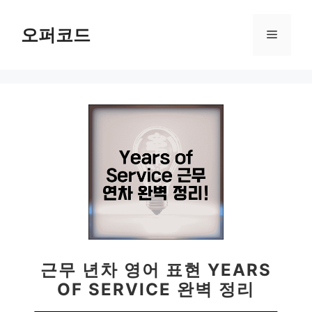
컨
텐
오퍼코드
메
츠
로
뉴
건
너
뛰
기
근무 년차 영어 표현 YEARS
OF SERVICE 완벽 정리