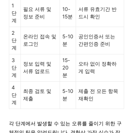
1
필요 서류 및
10-
서류 유효기간 반
단
정보 준비
15분
드시 확인
계
2
온라인 접속 및
5-10
공인인증서 또는
단
로그인
분
간편인증 준비
계
3
15-
정보 입력 및
오타 없이 정확하
단
20
서류 업로드
게 입력
계
분
4
최종 검토 및
5-10
제출 전 모든 항목
단
제출
분
재확인
계
각 단계에서 발생할 수 있는 오류를 줄이기 위한 구
체적인 팁을 알려드립니다. 경험상 가장 실수가 잦