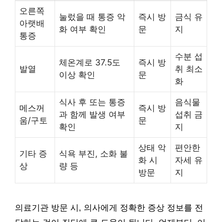
오른쪽
눌렀을 때 통증 악
즉시 방
금식 유
아랫배
화 여부 확인
문
지
통증
수분 섭
체온계로 37.5도
즉시 방
발열
취 최소
이상 확인
문
화
식사 후 또는 통증
음식물
메스꺼
즉시 방
과 함께 발생 여부
섭취 금
움/구토
문
확인
지
상태 악
편안한
기타 증
식욕 부진, 소화 불
화 시
자세 유
상
량 등
방문
지
의료기관 방문 시, 의사에게 정확한 증상 정보를 전