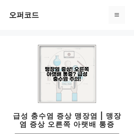
컨
텐
오퍼코드
메
츠
로
뉴
건
너
뛰
기
급성 충수염 증상 맹장염 | 맹장
염 증상 오른쪽 아랫배 통증