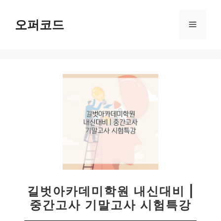
컨
텐
오퍼코드
메
츠
로
뉴
건
너
뛰
기
길벗아카데미학원 내신대비 |
중간고사 기말고사 시험특강