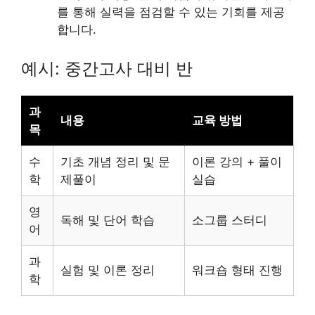
를 통해 실력을 점검할 수 있는 기회를 제공
합니다.
예시: 중간고사 대비 반
과
내용
교육 방법
목
수
기초 개념 정리 및 문
이론 강의 + 풀이
학
제풀이
실습
영
독해 및 단어 학습
소그룹 스터디
어
과
실험 및 이론 정리
워크숍 형태 진행
학