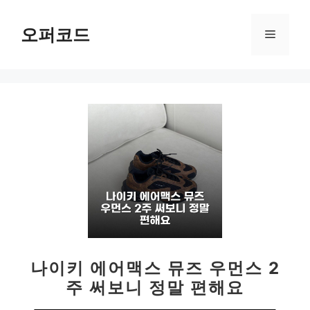
컨
텐
오퍼코드
메
츠
로
뉴
건
너
뛰
기
나이키 에어맥스 뮤즈 우먼스 2
주 써보니 정말 편해요