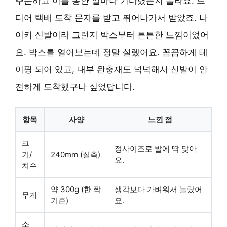
주문하고 이틀 동안 얼마나 기다렸는지 몰라요. 드
디어 택배 도착 문자를 받고 뛰어나가서 받았죠. 나
이키 신발이라 그런지 박스부터 튼튼한 느낌이었어
요. 박스를 열어보는데 정말 설렜어요. 꼼꼼하게 테
이핑 되어 있고, 내부 완충재도 넉넉해서 신발이 안
전하게 도착했구나 싶었답니다.
항목
사양
느낀 점
크
정사이즈로 발에 딱 맞아
기/
240mm (실측)
요.
치수
약 300g (한 짝
생각보다 가벼워서 놀랐어
무게
기준)
요.
소