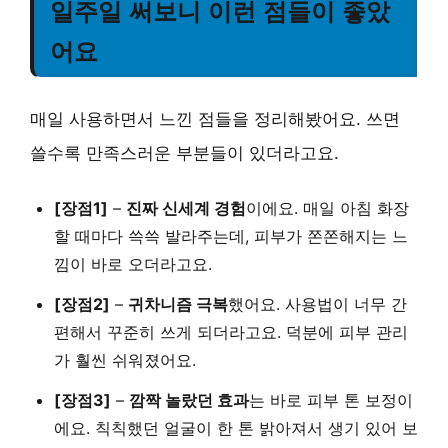
일주일 써보니 이런 점들이 좋았
어요
매일 사용하면서 느낀 점들을 정리해봤어요. 쓰면
쓸수록 만족스러운 부분들이 있더라고요.
[장점1]
–
진짜 신세계 경험
이에요. 매일 아침 화장
할 때마다 쓱쓱 발라주는데, 피부가 쫀쫀해지는 느
낌이 바로 오더라고요.
[장점2]
–
귀차니즘 극복
했어요. 사용법이 너무 간
편해서 꾸준히 쓰게 되더라고요. 덕분에 피부 관리
가 훨씬 쉬워졌어요.
[장점3]
–
깜짝 놀랐던 효과
는 바로 피부 톤 보정이
에요. 칙칙했던 얼굴이 한 톤 밝아져서 생기 있어 보