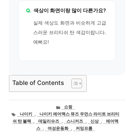
Q.
색상이 화면이랑 많이 다른가요?
실제 색상도 화면과 비슷하게 고급
스러운 브리티쉬 탄 색감이랍니다.
예뻐요!
Table of Contents
카
쇼핑
테
태
나이키
,
나이키 에어맥스 뮤즈 우먼스 라이트 브리티
고
그
쉬 탄 블랙
,
데일리슈즈
,
스니커즈
,
신상
,
에어맥
리
스
,
여성운동화
,
커밍프롬