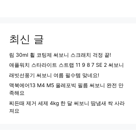
최신 글
림 30ml 휠 코팅제 써보니 스크래치 걱정 끝!
애플워치 스타라이트 스트랩 11 9 8 7 SE 2 써보니
래빗선풍기 써보니 여름 필수템 맞네요!
맥북에어13 M4 M5 올레포빅 필름 써보니 완전 만
족해요
찌든때 제거 세제 4kg 한 달 써보니 땀냄새 싹 사라
져요