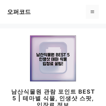
컨
텐
오퍼코드
메
츠
로
뉴
건
너
뛰
기
남산식물원 관람 포인트 BEST
5 | 테마별 식물, 인생샷 스팟,
입장료 정보