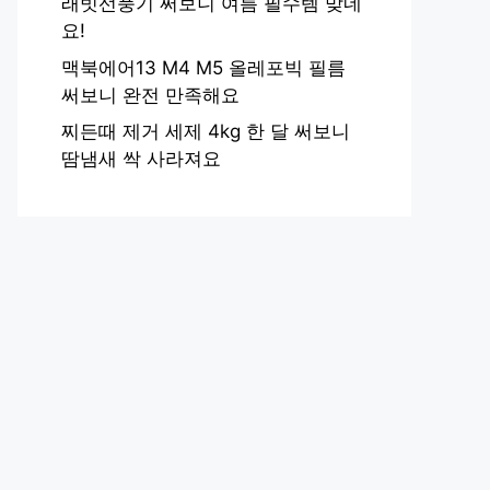
래빗선풍기 써보니 여름 필수템 맞네
요!
맥북에어13 M4 M5 올레포빅 필름
써보니 완전 만족해요
찌든때 제거 세제 4kg 한 달 써보니
땀냄새 싹 사라져요