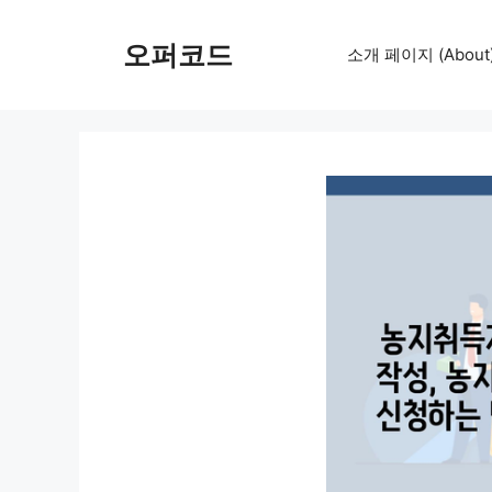
컨
텐
오퍼코드
소개 페이지 (About
츠
로
건
너
뛰
기