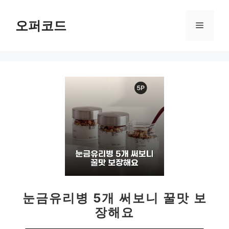
컨
텐
오퍼코드
메
츠
로
뉴
건
너
뛰
기
눈금유리병 5개 써보니 꿀맛 보
장해요