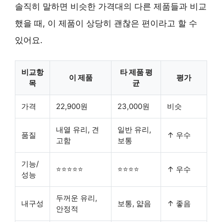
솔직히 말하면 비슷한 가격대의 다른 제품들과 비교
했을 때, 이 제품이 상당히 괜찮은 편이라고 할 수
있어요.
비교항
타 제품 평
이 제품
평가
목
균
가격
22,900원
23,000원
비슷
내열 유리
,
견
일반 유리,
품질
↑ 우수
고함
보통
기능/
⭐⭐⭐⭐⭐
⭐⭐⭐⭐
↑ 우수
성능
두꺼운 유리
,
내구성
보통, 얇음
↑ 좋음
안정적