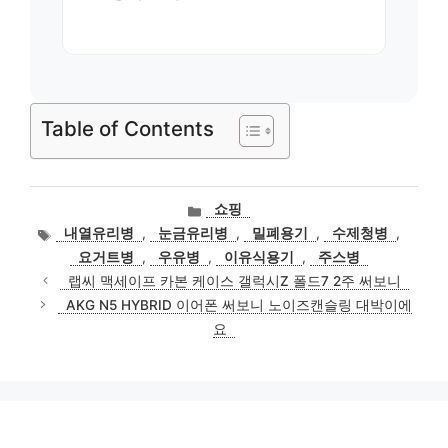
Table of Contents
카
쇼핑
테
태
내열유리병
,
눈금유리병
,
밀폐용기
,
수제청병
,
고
그
요거트병
,
우유병
,
이유식용기
,
주스병
리
랩씨 맥세이프 카본 케이스 갤럭시Z 폴드7 2주 써보니
AKG N5 HYBRID 이어폰 써보니 노이즈캔슬링 대박이에
요