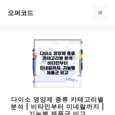
컨
텐
오퍼코드
메
츠
로
뉴
건
너
뛰
기
다이소 영양제 종류 카테고리별
분석 | 비타민부터 미네랄까지 |
기능별 제품군 비교