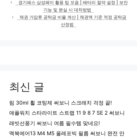
테
경기패스 삼성페이 활용 팁 모음 | 배터리 절약 설정 | 보안
고
기능 및 분실 시 대처방법
리
채권 가압류 공탁금 비율 계산 | 채권액 기준 적정 공탁금
산정법
최신 글
림 30ml 휠 코팅제 써보니 스크래치 걱정 끝!
애플워치 스타라이트 스트랩 11 9 8 7 SE 2 써보니
래빗선풍기 써보니 여름 필수템 맞네요!
맥북에어13 M4 M5 올레포빅 필름 써보니 완전 만