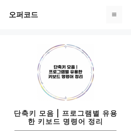
컨
텐
오퍼코드
메
츠
로
뉴
건
너
뛰
기
단축키 모음 | 프로그램별 유용
한 키보드 명령어 정리