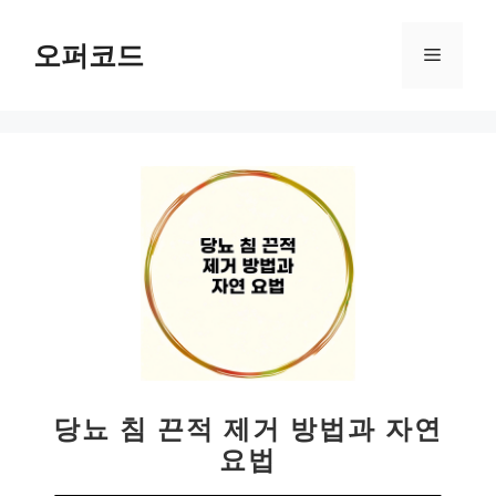
컨
텐
오퍼코드
메
츠
로
뉴
건
너
뛰
기
당뇨 침 끈적 제거 방법과 자연
요법