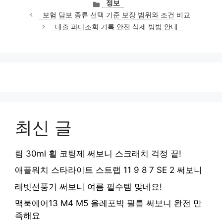
카
정보
테
보험 담보 종류 선택 기준 보장 범위와 조건 비교
고
대출 과다조회 기록 안전 삭제 방법 안내
리
최신 글
림 30ml 휠 코팅제 써보니 스크래치 걱정 끝!
애플워치 스타라이트 스트랩 11 9 8 7 SE 2 써보니
래빗선풍기 써보니 여름 필수템 맞네요!
맥북에어13 M4 M5 올레포빅 필름 써보니 완전 만
족해요