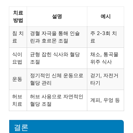
치료
설명
예시
방법
침 치
경혈 자극을 통해 인슐
주 2-3회 치
료
린과 호르몬 조절
료
식이
균형 잡힌 식사와 혈당
채소, 통곡물
요법
조절
위주 식사
정기적인 신체 운동으로
걷기, 자전거
운동
혈당 관리
타기
허브
허브 사용으로 자연적인
계피, 우엉 등
치료
혈당 조절
결론