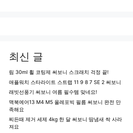
최신 글
림 30ml 휠 코팅제 써보니 스크래치 걱정 끝!
애플워치 스타라이트 스트랩 11 9 8 7 SE 2 써보니
래빗선풍기 써보니 여름 필수템 맞네요!
맥북에어13 M4 M5 올레포빅 필름 써보니 완전 만
족해요
찌든때 제거 세제 4kg 한 달 써보니 땀냄새 싹 사라
져요