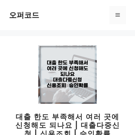
컨
텐
오퍼코드
메
츠
로
뉴
건
너
뛰
기
대출 한도 부족해서 여러 곳에
신청해도 되나요 | 대출다중신
청 | 신용조회 | 승인확률