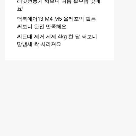
래빗선풍기 써보니 여름 필수템 맞네
요!
맥북에어13 M4 M5 올레포빅 필름
써보니 완전 만족해요
찌든때 제거 세제 4kg 한 달 써보니
땀냄새 싹 사라져요