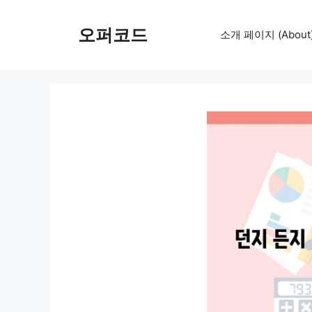
컨
텐
오퍼코드
소개 페이지 (About
츠
로
건
너
뛰
기