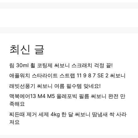
최신 글
림 30ml 휠 코팅제 써보니 스크래치 걱정 끝!
애플워치 스타라이트 스트랩 11 9 8 7 SE 2 써보니
래빗선풍기 써보니 여름 필수템 맞네요!
맥북에어13 M4 M5 올레포빅 필름 써보니 완전 만
족해요
찌든때 제거 세제 4kg 한 달 써보니 땀냄새 싹 사라
져요