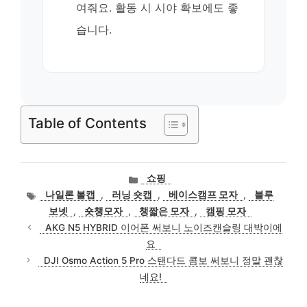
여줘요. 활동 시 시야 확보에도 좋
습니다.
Table of Contents
카
쇼핑
테
태
나일론 볼캡
,
러닝 숏캡
,
베이스캠프 모자
,
블루
고
그
보넷
,
숏챙모자
,
챙짧은 모자
,
캠핑 모자
리
AKG N5 HYBRID 이어폰 써보니 노이즈캔슬링 대박이에
요
DJI Osmo Action 5 Pro 스탠다드 콤보 써보니 정말 괜찮
네요!