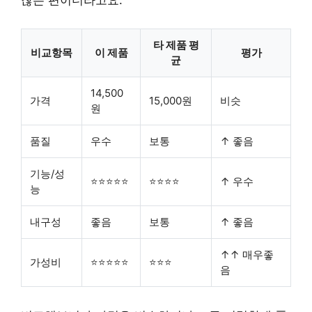
타 제품 평
비교항목
이 제품
평가
균
14,500
가격
15,000원
비슷
원
품질
우수
보통
↑ 좋음
기능/성
⭐⭐⭐⭐⭐
⭐⭐⭐⭐
↑ 우수
능
내구성
좋음
보통
↑ 좋음
↑↑ 매우좋
가성비
⭐⭐⭐⭐⭐
⭐⭐⭐
음