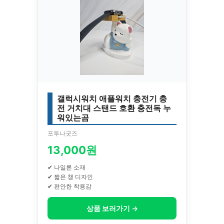
갤럭시워치 애플워치 충전기 충
전 거치대 스탠드 호환 충전독 누
워있는곰
포투나굿즈
13,000원
✔ 나일론 소재
✔ 짧은 챙 디자인
✔ 편안한 착용감
상품 보러가기 →