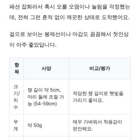
패션 잡화라서 혹시 모를 오염이나 눌림을 걱정했는
데, 전혀 그런 흔적 없이 깨끗한 상태로 도착했어요.
겉으로 보이는 봉제선이나 마감도 꼼꼼해서 첫인상
이 아주 좋았답니다.
항
사양
비교/평가
목
크
챙 길이 약 5cm,
기/
적당한 챙 길이로 햇빛을
머리 둘레 조절 가
치
가리기 좋아요.
능 (54-59cm)
수
무
매우 가벼워서 착용감이
약 50g
게
편안해요.