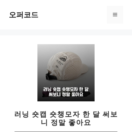
컨
텐
오퍼코드
메
츠
로
뉴
건
너
뛰
기
러닝 숏캡 숏챙모자 한 달 써보
니 정말 좋아요