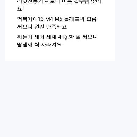
래빗선풍기 써보니 여름 필수템 맞네
요!
맥북에어13 M4 M5 올레포빅 필름
써보니 완전 만족해요
찌든때 제거 세제 4kg 한 달 써보니
땀냄새 싹 사라져요