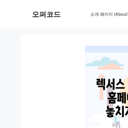
컨
텐
오퍼코드
소개 페이지 (About
츠
로
건
너
뛰
기