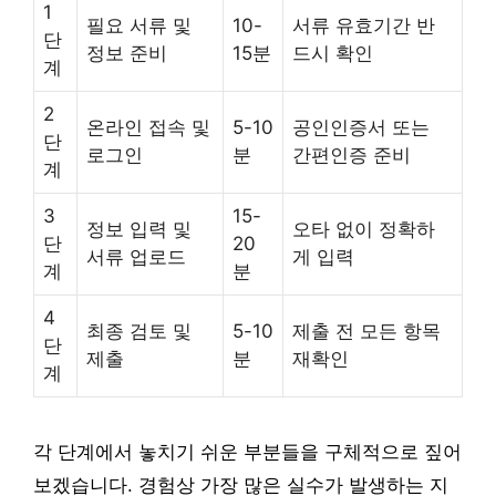
1
필요 서류 및
10-
서류 유효기간 반
단
정보 준비
15분
드시 확인
계
2
온라인 접속 및
5-10
공인인증서 또는
단
로그인
분
간편인증 준비
계
3
15-
정보 입력 및
오타 없이 정확하
단
20
서류 업로드
게 입력
계
분
4
최종 검토 및
5-10
제출 전 모든 항목
단
제출
분
재확인
계
각 단계에서 놓치기 쉬운 부분들을 구체적으로 짚어
보겠습니다. 경험상 가장 많은 실수가 발생하는 지