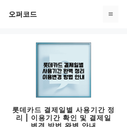
컨
텐
오퍼코드
메
츠
로
뉴
건
너
뛰
기
롯데카드 결제일별 사용기간 정
리 | 이용기간 확인 및 결제일
변경 방법 완벽 안내