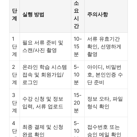
소
단
요
실행 방법
주의사항
계
시
간
1
10-
서류 유효기간
필요 서류 준비 및
단
15
확인, 선명하게
스캔/사진 촬영
계
분
촬영
2
온라인 학습 시스템
5-
아이디, 비밀번
단
접속 및 회원가입/
10
호, 본인인증 수
계
로그인
분
단 준비
3
15-
수강 신청 및 정보
정보 오타, 파일
단
20
입력, 서류 업로드
형식 확인
계
분
4
5-
최종 결제 및 신청
접수번호 또는
단
10
완료 확인
승인 메일 확인