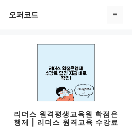
컨
텐
오퍼코드
메
츠
로
뉴
건
너
뛰
기
리더스 원격평생교육원 학점은
행제 | 리더스 원격교육 수강료