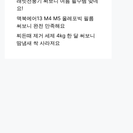
래빗선풍기 써보니 여름 필수템 맞네
요!
맥북에어13 M4 M5 올레포빅 필름
써보니 완전 만족해요
찌든때 제거 세제 4kg 한 달 써보니
땀냄새 싹 사라져요