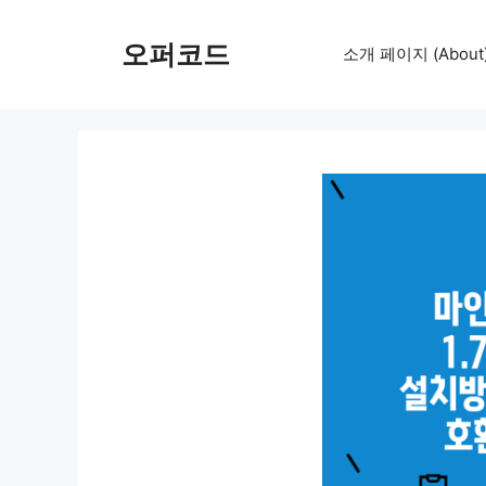
컨
텐
오퍼코드
소개 페이지 (About
츠
로
건
너
뛰
기