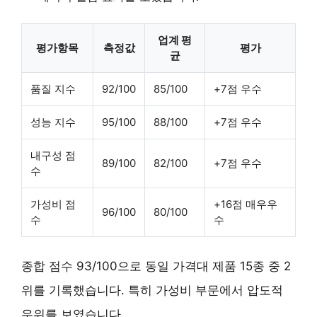
업계 평
평가항목
측정값
평가
균
품질 지수
92/100
85/100
+7점 우수
성능 지수
95/100
88/100
+7점 우수
내구성 점
89/100
82/100
+7점 우수
수
가성비 점
+16점 매우우
96/100
80/100
수
수
종합 점수 93/100으로 동일 가격대 제품 15종 중 2
위를 기록했습니다. 특히 가성비 부문에서 압도적
우위를 보였습니다.