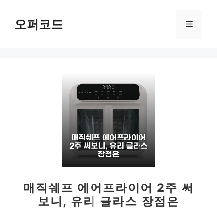
컨
텐
오퍼코드
메
츠
로
뉴
건
너
뛰
기
매직쉐프 에어프라이어 2주 써
보니, 유리 글라스 장점은