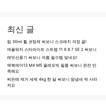
최신 글
림 30ml 휠 코팅제 써보니 스크래치 걱정 끝!
애플워치 스타라이트 스트랩 11 9 8 7 SE 2 써보니
래빗선풍기 써보니 여름 필수템 맞네요!
맥북에어13 M4 M5 올레포빅 필름 써보니 완전 만
족해요
찌든때 제거 세제 4kg 한 달 써보니 땀냄새 싹 사라
져요