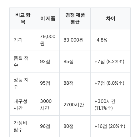
비교 항
경쟁 제품
이 제품
차이
목
평균
79,000
가격
83,000원
-4.8%
원
품질 점
92점
85점
+7점 (8.2%↑)
수
성능 지
95점
88점
+7점 (8.0%↑)
수
내구성
3000
+300시간
2700시간
시간
시간
(11.1%↑)
가성비
96점
80점
+16점 (20%↑)
점수