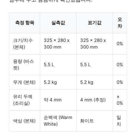
오
측정 항목
실측값
표기값
차
크기/치수
325 x 280 x
325 x 280 x
0%
(본체)
300 mm
300 mm
용량 (바스
5.5 L
5.5 L
0%
켓)
무게 (본체)
5.2 kg
5.2 kg
0%
유리 두께
±
약 4 mm
4 mm (추정)
(조리실)
0%
순백색 (Warm
일
색상 (본체)
화이트
White)
치