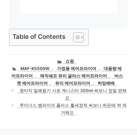
Table of Contents
카
쇼핑
테
태
MAF-K5500W
,
가정용 에어프라이어
,
대용량 에
고
그
어프라이어
,
매직쉐프 유리 글라스 에어프라이어
,
바스
리
켓 에어프라이어
,
유리 에어프라이어
,
허밍베베
원터치 밀폐용기 사료 캐니스터 300ml 써보니 정말 편해
요
루미너스 뱀파이어 플러스 휠세정제 써보니 찌든때 싹 제
거해요