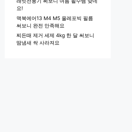
래빗선풍기 써보니 여름 필수템 맞네
요!
맥북에어13 M4 M5 올레포빅 필름
써보니 완전 만족해요
찌든때 제거 세제 4kg 한 달 써보니
땀냄새 싹 사라져요