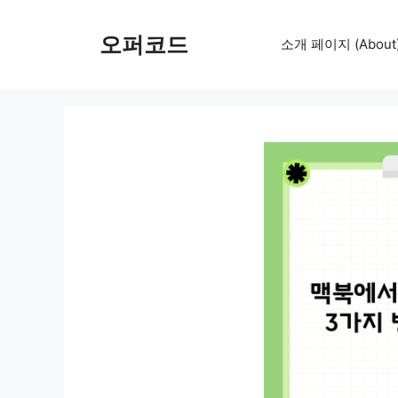
컨
텐
오퍼코드
소개 페이지 (About
츠
로
건
너
뛰
기