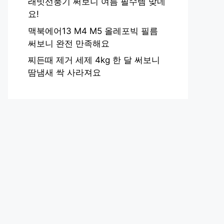
래빗선풍기 써보니 여름 필수템 맞네
요!
맥북에어13 M4 M5 올레포빅 필름
써보니 완전 만족해요
찌든때 제거 세제 4kg 한 달 써보니
땀냄새 싹 사라져요