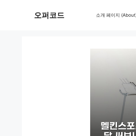
컨
텐
오퍼코드
소개 페이지 (About
츠
로
건
너
뛰
기