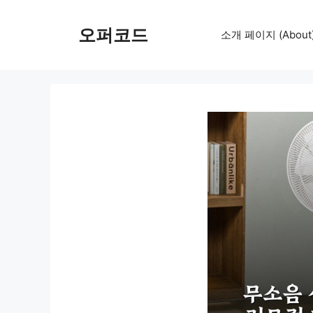
컨
텐
오퍼코드
소개 페이지 (About
츠
로
건
너
뛰
기