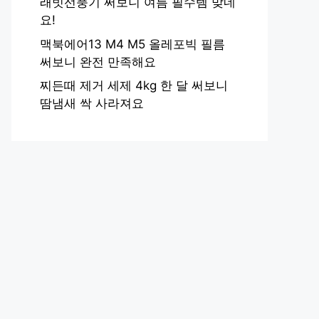
래빗선풍기 써보니 여름 필수템 맞네
요!
맥북에어13 M4 M5 올레포빅 필름
써보니 완전 만족해요
찌든때 제거 세제 4kg 한 달 써보니
땀냄새 싹 사라져요