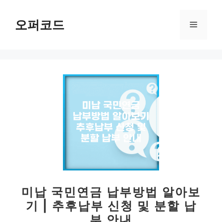
컨
텐
오퍼코드
메
츠
로
뉴
건
너
뛰
기
미납 국민연금 납부방법 알아보
기 | 추후납부 신청 및 분할 납
부 안내