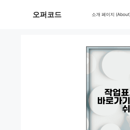
컨
텐
오퍼코드
소개 페이지 (About
츠
로
건
너
뛰
기