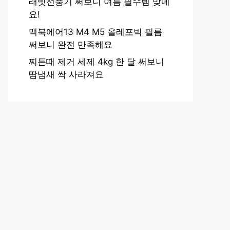
래빗선풍기 써보니 여름 필수템 맞네
요!
맥북에어13 M4 M5 올레포빅 필름
써보니 완전 만족해요
찌든때 제거 세제 4kg 한 달 써보니
땀냄새 싹 사라져요