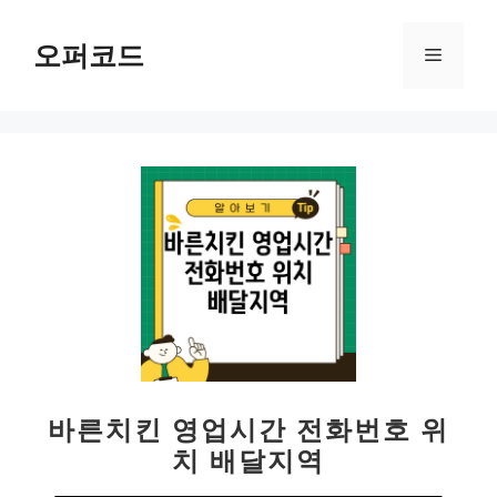
컨
텐
오퍼코드
메
츠
로
뉴
건
너
뛰
기
바른치킨 영업시간 전화번호 위
치 배달지역