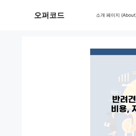
컨
텐
오퍼코드
소개 페이지 (About
츠
로
건
너
뛰
기