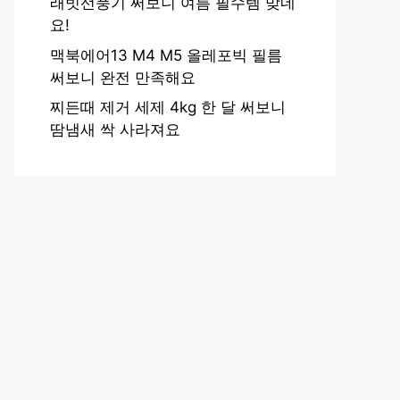
래빗선풍기 써보니 여름 필수템 맞네
요!
맥북에어13 M4 M5 올레포빅 필름
써보니 완전 만족해요
찌든때 제거 세제 4kg 한 달 써보니
땀냄새 싹 사라져요