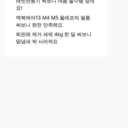
래빗선풍기 써보니 여름 필수템 맞네
요!
맥북에어13 M4 M5 올레포빅 필름
써보니 완전 만족해요
찌든때 제거 세제 4kg 한 달 써보니
땀냄새 싹 사라져요