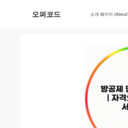
컨
텐
오퍼코드
소개 페이지 (About
츠
로
건
너
뛰
기