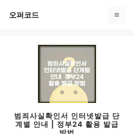
컨
텐
오퍼코드
메
츠
로
뉴
건
너
뛰
기
범죄사실확인서 인터넷발급 단
계별 안내 | 정부24 활용 발급
방법