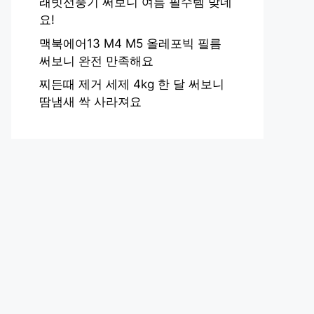
래빗선풍기 써보니 여름 필수템 맞네
요!
맥북에어13 M4 M5 올레포빅 필름
써보니 완전 만족해요
찌든때 제거 세제 4kg 한 달 써보니
땀냄새 싹 사라져요