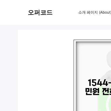
컨
텐
오퍼코드
소개 페이지 (About
츠
로
건
너
뛰
기