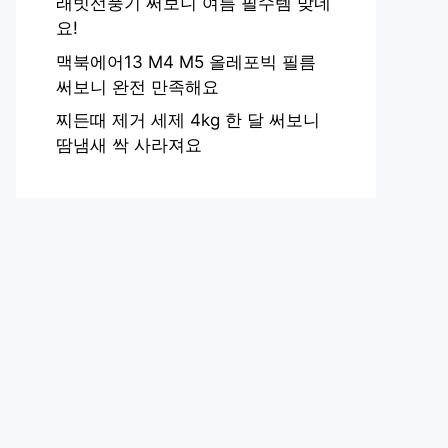
래빗선풍기 써보니 여름 필수템 맞네
요!
맥북에어13 M4 M5 올레포빅 필름
써보니 완전 만족해요
찌든때 제거 세제 4kg 한 달 써보니
땀냄새 싹 사라져요