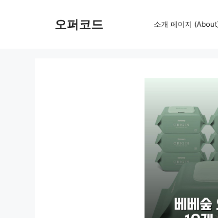
컨
텐
오퍼코드
소개 페이지 (About
츠
로
건
너
뛰
기