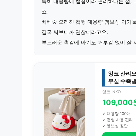
특히 대용량에 캡형이라 편리하다는 점, 
죠.
베베숲 오리진 캡형 대용량 엠보싱 아기물티
결국 써보니까 괜찮더라고요.
부드러운 촉감에 아기도 거부감 없이 잘
잉코 산리오
무실 수족
잉코 INKO
109,000
✔ 대용량 100매
✔ 캡형 사용 편리
✔ 엠보싱 원단