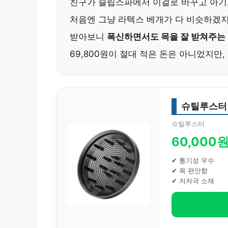
친구가 슬립스파에서 이걸로 바꾸고 아기가
처음엔 그냥 라텍스 베개가 다 비슷하겠지
받아보니
폭신하면서도 목을 잘 받쳐주는
69,800원이 절대 적은 돈은 아니었지만
슈틸루스터
슈틸루스터
60,000
✔ 통기성 우수
✔ 목 편안함
✔ 저자극 소재