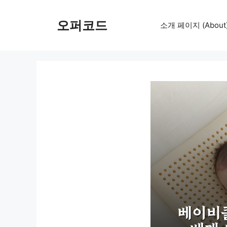
컨
텐
오퍼코드
소개 페이지 (About
츠
로
건
너
뛰
기