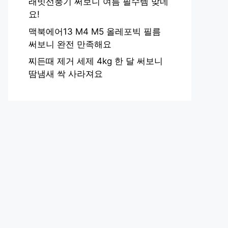
래빗선풍기 써보니 여름 필수템 맞네
요!
맥북에어13 M4 M5 올레포빅 필름
써보니 완전 만족해요
찌든때 제거 세제 4kg 한 달 써보니
땀냄새 싹 사라져요