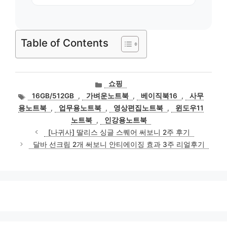
Table of Contents
카
쇼핑
테
태
16GB/512GB
,
가벼운노트북
,
베이직북16
,
사무
고
그
용노트북
,
업무용노트북
,
영상편집노트북
,
윈도우11
리
노트북
,
인강용노트북
[나귀사] 딸리스 싱글 스퀘어 써보니 2주 후기
달바 선크림 2개 써보니 안티에이징 효과 3주 리얼후기