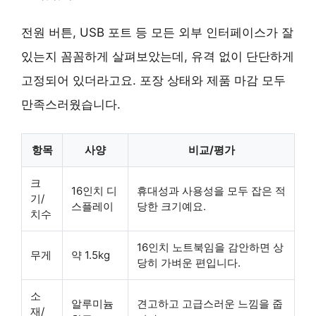
전원 버튼, USB 포트 등 모든 외부 인터페이스가 잘
있는지 꼼꼼하게 살펴보았는데, 유격 없이 단단하게
고정되어 있더라고요. 포장 상태와 제품 마감 모두
만족스러웠습니다.
항목
사양
비교/평가
크
16인치 디
휴대성과 사용성을 모두 잡은 적
기/
스플레이
당한 크기예요.
치수
16인치 노트북임을 감안하면 상
무게
약 1.5kg
당히 가벼운 편입니다.
소
알루미늄
견고하고 고급스러운 느낌을 줍
재/