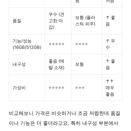
원
저렴
우수 (견
보통 (플라
↑ 좋
품질
고한 마
스틱 위주)
음
감)
기능/성능
↑ 우
⭐⭐⭐⭐⭐
⭐⭐⭐⭐
(16GB/512GB)
수
좋음 (메
↑ 좋
내구성
보통
탈 소재)
음
↑↑
가성비
⭐⭐⭐⭐⭐
⭐⭐⭐
매우
좋음
비교해보니 가격은 비슷하거나 조금 저렴한데 품질
이나 기능은 더 좋더라고요. 특히
내구성 부분
에서