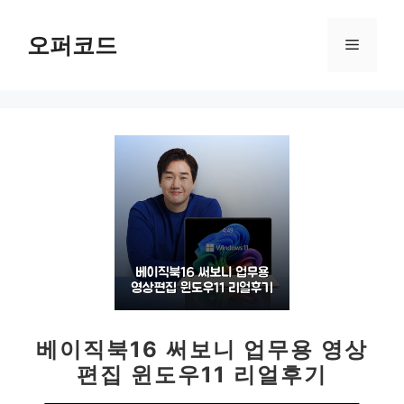
컨
텐
오퍼코드
메
츠
로
뉴
건
너
뛰
기
베이직북16 써보니 업무용 영상
편집 윈도우11 리얼후기